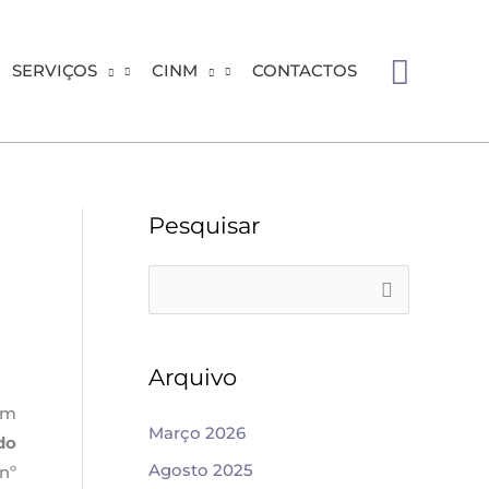
Searc
SERVIÇOS
CINM
CONTACTOS
Pesquisar
S
e
a
Arquivo
r
em
c
Março 2026
do
h
Agosto 2025
 nº