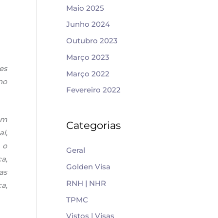
f
Maio 2025
o
Junho 2024
r
Outubro 2023
:
Março 2023
es
Março 2022
no
Fevereiro 2022
em
Categorias
l,
 o
Geral
a,
Golden Visa
as
RNH | NHR
a,
TPMC
Vistos | Visas