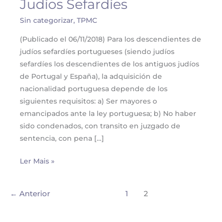
Judíos Sefardíes
Portuguesa
–
Sin categorizar
,
TPMC
Judíos
(Publicado el 06/11/2018) Para los descendientes de
Sefardíes
judíos sefardíes portugueses (siendo judíos
sefardíes los descendientes de los antiguos judíos
de Portugal y España), la adquisición de
nacionalidad portuguesa depende de los
siguientes requisitos: a) Ser mayores o
emancipados ante la ley portuguesa; b) No haber
sido condenados, con transito en juzgado de
sentencia, con pena […]
Ler Mais »
←
Anterior
1
2