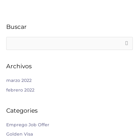
Buscar
B
u
s
Archivos
c
a
marzo 2022
r
febrero 2022
p
o
Categories
r
:
Emprego Job Offer
Golden Visa