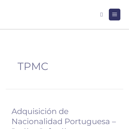
Ir
al
Buscar
contenido
TPMC
Adquisición de
Adquisición
de
Nacionalidad Portuguesa –
Nacionalidad