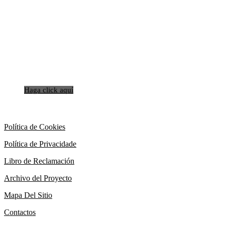
SI QUIERES RECIBIR MAS
INFORMACIÓN SOBRE
NUESTROS SERVICIOS
NO DUDE EN CONTACTARNOS
Haga click aquí
Política de Cookies
Política de Privacidade
Libro de Reclamación
Archivo del Proyecto
Mapa Del Sitio
Contactos