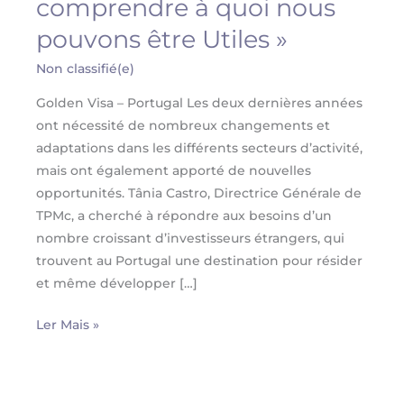
comprendre à quoi nous
toujours
de
pouvons être Utiles »
pouvoir
Non classifié(e)
lire
le
Golden Visa – Portugal Les deux dernières années
Marché
ont nécessité de nombreux changements et
et
adaptations dans les différents secteurs d’activité,
de
mais ont également apporté de nouvelles
comprendre
opportunités. Tânia Castro, Directrice Générale de
à
TPMc, a cherché à répondre aux besoins d’un
quoi
nombre croissant d’investisseurs étrangers, qui
nous
trouvent au Portugal une destination pour résider
pouvons
et même développer […]
être
Utiles »
Ler Mais »