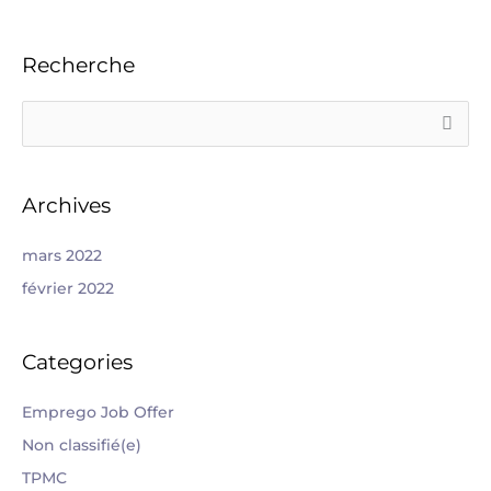
Recherche
R
e
c
Archives
h
e
mars 2022
r
février 2022
c
h
Categories
e
r
Emprego Job Offer
Non classifié(e)
:
TPMC