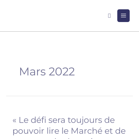
Aller
au
Recherche
contenu
Mars 2022
« Le défi sera toujours de
« Le
défi
pouvoir lire le Marché et de
sera