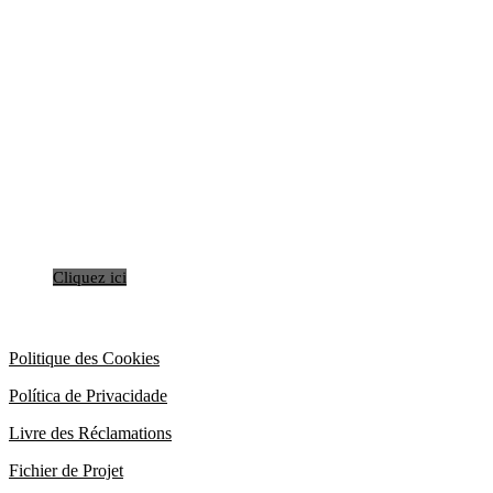
SI VOUS SOUHAITEZ
RECEVOIR PLUS
D'INFORMATIONS SUR NOS
SERVICES, N'HESITEZ PAS A
NOUS CONTACTER
N’HESITEZ PAS A NOUS CONTACTER
Cliquez ici
Politique des Cookies
Política de Privacidade
Livre des Réclamations
Fichier de Projet