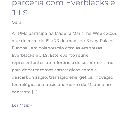
parceria com Everblacks e
Madeira
Maritime
JILS
Week
Geral
2025
em
A TPMc participa na Madeira Maritime Week 2025,
parceria
que decorre de 19 a 23 de maio, no Savoy Palace,
com
Funchal, em colaboração com as empresas
Everblacks
Everblacks e JILS. Este evento reúne
e
representantes de referência do setor marítimo
JILS
para debater temas estratégicos como a
descarbonização, transição energética, inovação
tecnológica e o posicionamento da Madeira no
contexto […]
Ler Mais »