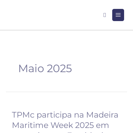
Skip
to
Search
content
Maio 2025
TPMc participa na Madeira
TPMc
participa
Maritime Week 2025 em
na