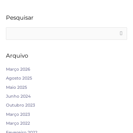
Pesquisar
S
e
a
Arquivo
r
c
Março 2026
h
Agosto 2025
f
Maio 2025
o
Junho 2024
r
Outubro 2023
:
Março 2023
Março 2022
Fevereiro 2022