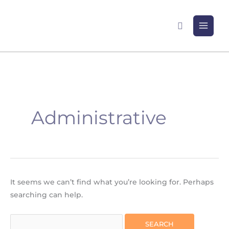
Skip
to
Search
content
Search
for:
Administrative
It seems we can’t find what you’re looking for. Perhaps
searching can help.