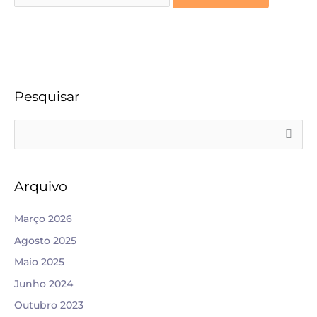
Pesquisar
S
e
a
Arquivo
r
c
Março 2026
h
Agosto 2025
f
Maio 2025
o
Junho 2024
r
Outubro 2023
: