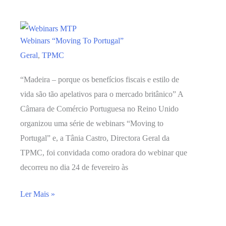
desafio
será
sempre
Webinars “Moving To Portugal”
conseguir
Geral
,
TPMC
ler
o
“Madeira – porque os benefícios fiscais e estilo de
Mercado
vida são tão apelativos para o mercado britânico” A
e
Câmara de Comércio Portuguesa no Reino Unido
perceber
organizou uma série de webinars “Moving to
em
Portugal” e, a Tânia Castro, Directora Geral da
que
TPMC, foi convidada como oradora do webinar que
é
decorreu no dia 24 de fevereiro às
que
podemos
Webinars
Ler Mais »
ser
“Moving
Úteis”
To