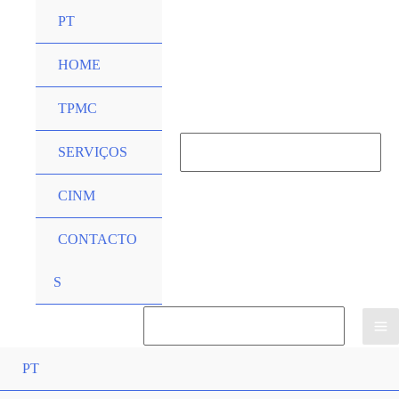
Skip
PT
to
content
HOME
TPMC
Search
SERVIÇOS
for:
CINM
Search
CONTACTO
S
Search
for:
PT
Search