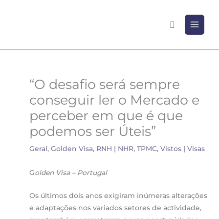
Skip
to
Search
content
“O desafio será sempre
conseguir ler o Mercado e
perceber em que é que
podemos ser Úteis”
Geral
,
Golden Visa
,
RNH | NHR
,
TPMC
,
Vistos | Visas
G
olden Visa – Portugal
Os últimos dois anos exigiram inúmeras alterações
e adaptações nos variados setores de actividade,