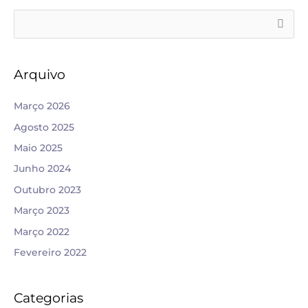
S
e
a
Arquivo
r
c
Março 2026
h
Agosto 2025
f
Maio 2025
o
Junho 2024
r
Outubro 2023
:
Março 2023
Março 2022
Fevereiro 2022
Categorias