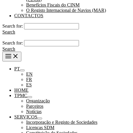
Benefícios Fiscais do CINM
O Registo Internacional de Navios (MAR)
CONTACTOS
Search for:
Search
Search for:
Search
PT
EN
FR
ES
HOME
TPMC
Organização
Parceiros
Notícias
SERVIÇOS
Incorporação e Registo de Sociedades
Licenças SDM
Constituição de Sociedades