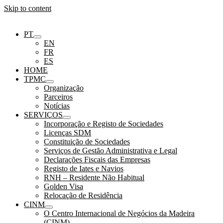
Skip to content
PT
EN
FR
ES
HOME
TPMC
Organização
Parceiros
Notícias
SERVIÇOS
Incorporação e Registo de Sociedades
Licenças SDM
Constituição de Sociedades
Serviços de Gestão Administrativa e Legal
Declarações Fiscais das Empresas
Registo de Iates e Navios
RNH – Residente Não Habitual
Golden Visa
Relocação de Residência
CINM
O Centro Internacional de Negócios da Madeira
(CINM)